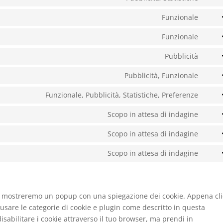
Cons
servi
to
Funzionale
googl
Cons
servi
analy
to
Funzionale
googl
Cons
servi
adse
to
Pubblicità
comp
Cons
servi
to
Pubblicità, Funzionale
divi-
Cons
servi
(eleg
to
Funzionale, Pubblicità, Statistiche, Preferenze
micro
them
Cons
servi
clarit
to
Scopo in attesa di indagine
face
Cons
servi
to
Scopo in attesa di indagine
linke
Cons
servi
to
Scopo in attesa di indagine
googl
Cons
servi
fonts
to
googl
servi
map
varie
noi mostreremo un popup con una spiegazione dei cookie. Appena cli
 usare le categorie di cookie e plugin come descritto in questa
isabilitare i cookie attraverso il tuo browser, ma prendi in