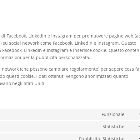
i di Facebook, LinkedIn e Instagram per promuovere pagine web (ad
et") su social network come Facebook, LinkedIn e Instagram. Questo
a Facebook, LinkedIn e Instagram e inserisce cookie. Questo conten
rmazioni per la pubblicità personalizzata.
cial network (che possono cambiare regolarmente) per sapere cosa f
ndo questi cookie. I dati ottenuti vengono anonimizzati quanto
vano negli Stati Uniti.
Funzionale
Cons
to
Statistiche
Cons
servi
to
Pubblicità, Statistiche
word