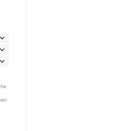
atistiche
rketing
 che
ioni