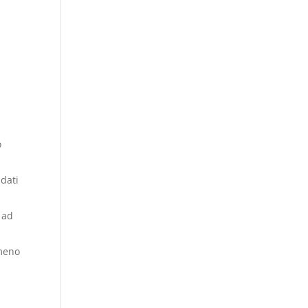
o
 dati
i ad
 meno