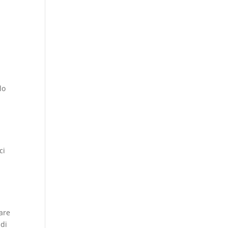
lo
ci
eare
 di